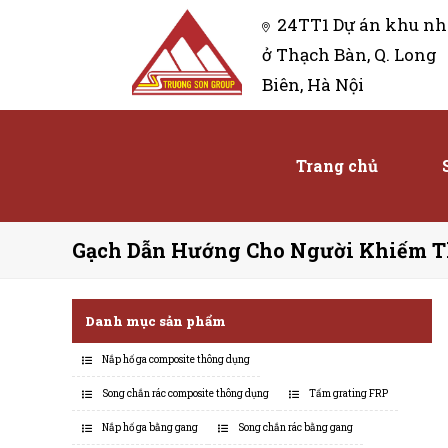
24TT1 Dự án khu nh
ở Thạch Bàn, Q. Long
Biên, Hà Nội
Trang chủ
Gạch Dẫn Hướng Cho Người Khiếm T
Danh mục sản phẩm
Nắp hố ga composite thông dụng
Song chắn rác composite thông dụng
Tấm grating FRP
Nắp hố ga bằng gang
Song chắn rác bằng gang