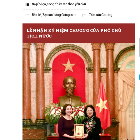
Nắp hố ga, Song chắn rác theo yêu cầu
Bồn bể, Bọc sàn bằng Composite
Tấm sàn Grating
LỄ NHẬN KỶ NIỆM CHƯƠNG CỦA PHÓ CHỦ
TỊCH NƯỚC