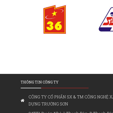
THÔNG TIN CÔNG TY
CÔNG TY CỔ PHẨN SX & TM CÔNG NGHỆ X
DỰNG TRƯỜNG SƠN