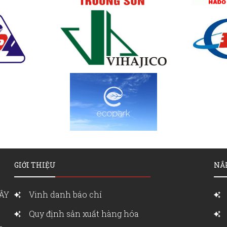
GIỚI THIỆU
NẮ
ÂY
Vinh danh báo chí
Quy định sản xuất hàng hóa