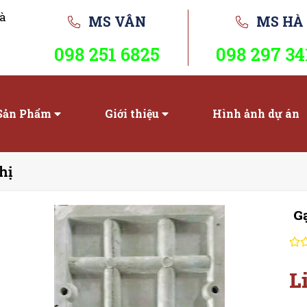
à
MS VÂN
MS HÀ
098 251 6825
098 297 34
Sản Phẩm
Giới thiệu
Hình ảnh dự án
hị
G
L