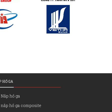
P HỐ GA
Nắp hố ga
nắp hố ga composite