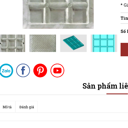
* G
Tìn
Số 
Sản phẩm li
Mô tả
Đánh giá