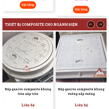
àng
Đặt hàng
Đặt hàn
THIẾT BỊ COMPOSITE CHO NGÀNH ĐIỆN
posite khung
Nắp ganivo composite khung
Hộp tiếp 
 tròn
vuông nắp vuông
Liên h
hệ
Liên hệ