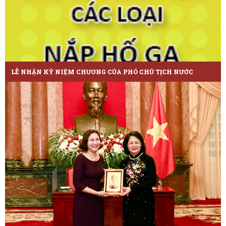
LỄ NHẬN KỶ NIỆM CHƯƠNG CỦA PHÓ CHỦ TỊCH NƯỚC