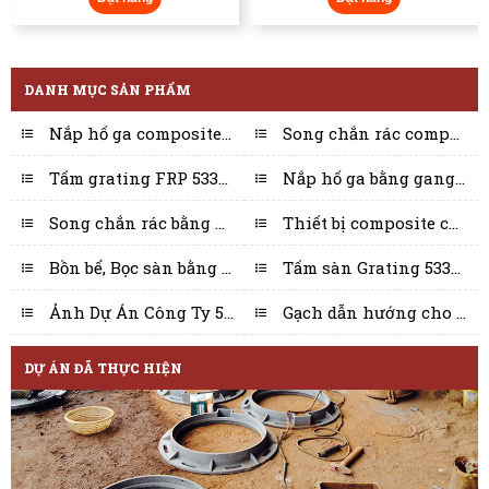
DANH MỤC SẢN PHẨM
Nắp hố ga composite thông dụng 53304
Song chắn rác composite thông dụng 53304
Tấm grating FRP 53304
Nắp hố ga bằng gang 53304
Song chắn rác bằng gang 53304
Thiết bị composite cho ngành điện 53304
Bồn bể, Bọc sàn bằng Composite 53304
Tấm sàn Grating 53304
Ảnh Dự Án Công Ty 53304
Gạch dẫn hướng cho người khiếm thị 53304
DỰ ÁN ĐÃ THỰC HIỆN