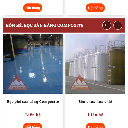
Đặt hàn
àng
Đặt hàng
BỒN BỂ, BỌC SÀN BẰNG COMPOSITE
hủ sàn bằng Composite
Bồn chứa hóa chất
Bồn 
Liên hệ
Liên hệ
Đặt hàng
Đặt hàng