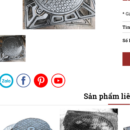
* G
Tìn
Số 
Sản phẩm li