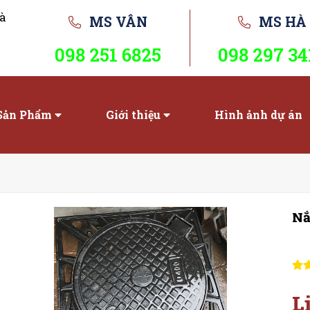
à
MS VÂN
MS HÀ
098 251 6825
098 297 34
Sản Phẩm
Giới thiệu
Hình ảnh dự án
Nắ
L