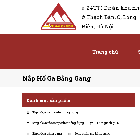
24TT1 Dự án khu nh
ở Thạch Bàn, Q. Long
Biên, Hà Nội
Trang chủ
Nắp Hố Ga Bằng Gang
Danh mục sản phẩm
Nắp hố ga composite thông dụng
Song chắn rác composite thông dụng
Tấm grating FRP
Nắp hố ga bằng gang
Song chắn rác bằng gang