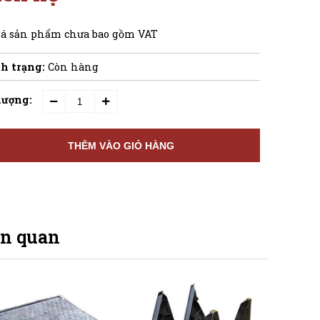
iá sản phẩm chưa bao gồm VAT
h trạng:
Còn hàng
lượng:
THÊM VÀO GIỎ HÀNG
ên quan