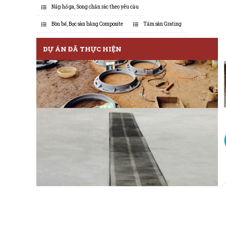
Nắp hố ga, Song chắn rác theo yêu cầu
Bồn bể, Bọc sàn bằng Composite
Tấm sàn Grating
DỰ ÁN ĐÃ THỰC HIỆN