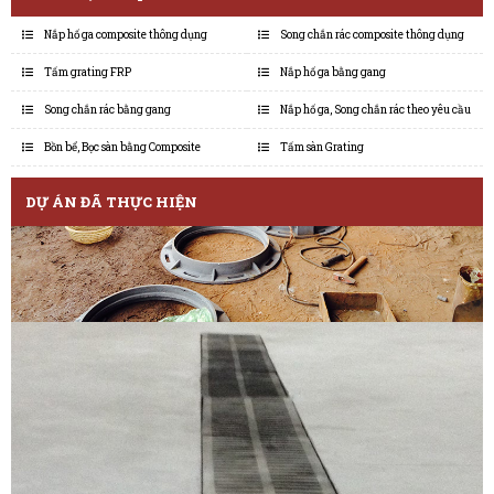
Nắp hố ga composite thông dụng
Song chắn rác composite thông dụng
Tấm grating FRP
Nắp hố ga bằng gang
Song chắn rác bằng gang
Nắp hố ga, Song chắn rác theo yêu cầu
Bồn bể, Bọc sàn bằng Composite
Tấm sàn Grating
DỰ ÁN ĐÃ THỰC HIỆN